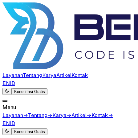
Layanan
Tentang
Karya
Artikel
Kontak
EN
ID
Konsultasi Gratis
Menu
Layanan
→
Tentang
→
Karya
→
Artikel
→
Kontak
→
EN
ID
Konsultasi Gratis