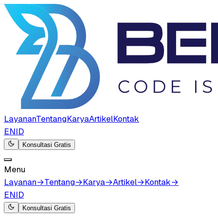
Layanan
Tentang
Karya
Artikel
Kontak
EN
ID
Konsultasi Gratis
Menu
Layanan
→
Tentang
→
Karya
→
Artikel
→
Kontak
→
EN
ID
Konsultasi Gratis