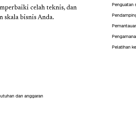
Penguatan s
emperbaiki celah teknis, dan
Pendampinga
 skala bisnis Anda.
Pemantauan 
Pengamanan 
Pelatihan k
butuhan dan anggaran