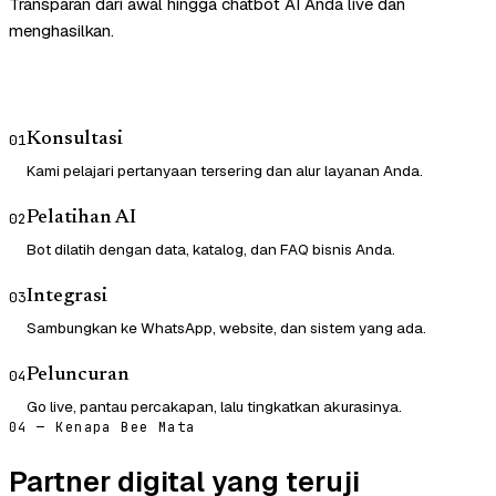
Transparan dari awal hingga chatbot AI Anda live dan
menghasilkan.
Konsultasi
01
Kami pelajari pertanyaan tersering dan alur layanan Anda.
Pelatihan AI
02
Bot dilatih dengan data, katalog, dan FAQ bisnis Anda.
Integrasi
03
Sambungkan ke WhatsApp, website, dan sistem yang ada.
Peluncuran
04
Go live, pantau percakapan, lalu tingkatkan akurasinya.
04 — Kenapa Bee Mata
Partner digital yang teruji