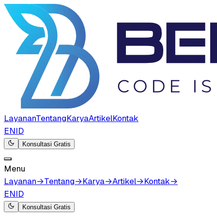
Layanan
Tentang
Karya
Artikel
Kontak
EN
ID
Konsultasi Gratis
Menu
Layanan
→
Tentang
→
Karya
→
Artikel
→
Kontak
→
EN
ID
Konsultasi Gratis