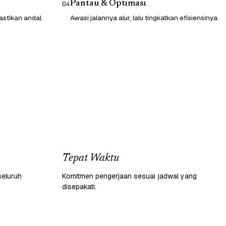
Pantau & Optimasi
04
astikan andal.
Awasi jalannya alur, lalu tingkatkan efisiensinya.
Tepat Waktu
seluruh
Komitmen pengerjaan sesuai jadwal yang
disepakati.