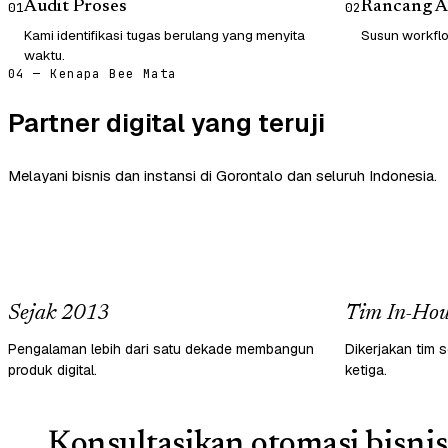
Audit Proses
Rancang A
01
02
Kami identifikasi tugas berulang yang menyita
Susun workflow
waktu.
04 — Kenapa Bee Mata
Partner digital yang teruji
Melayani bisnis dan instansi di Gorontalo dan seluruh Indonesia.
Sejak 2013
Tim In-Hou
Pengalaman lebih dari satu dekade membangun
Dikerjakan tim s
produk digital.
ketiga.
Konsultasikan otomasi bisnis