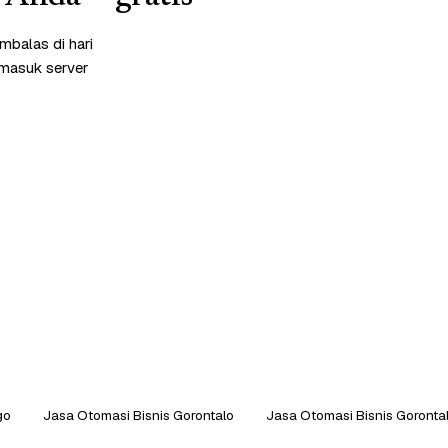
mbalas di hari
rmasuk server
go
Jasa Otomasi Bisnis Gorontalo
Jasa Otomasi Bisnis Goronta