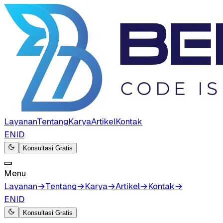
Layanan
Tentang
Karya
Artikel
Kontak
EN
ID
Konsultasi Gratis
Menu
Layanan
→
Tentang
→
Karya
→
Artikel
→
Kontak
→
EN
ID
Konsultasi Gratis