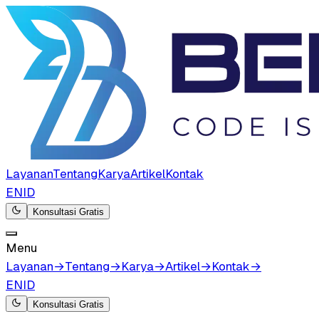
Layanan
Tentang
Karya
Artikel
Kontak
EN
ID
Konsultasi Gratis
Menu
Layanan
→
Tentang
→
Karya
→
Artikel
→
Kontak
→
EN
ID
Konsultasi Gratis