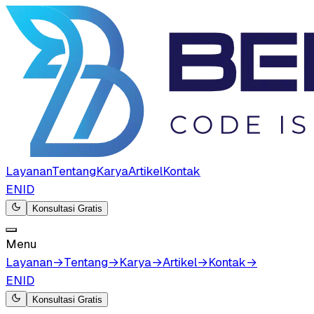
Layanan
Tentang
Karya
Artikel
Kontak
EN
ID
Konsultasi Gratis
Menu
Layanan
→
Tentang
→
Karya
→
Artikel
→
Kontak
→
EN
ID
Konsultasi Gratis