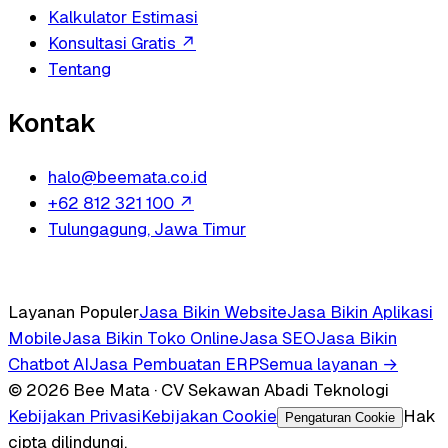
Kalkulator Estimasi
Konsultasi Gratis
↗
Tentang
Kontak
halo@beemata.co.id
+62 812 321 100
↗
Tulungagung, Jawa Timur
Layanan Populer
Jasa Bikin Website
Jasa Bikin Aplikasi
Mobile
Jasa Bikin Toko Online
Jasa SEO
Jasa Bikin
Chatbot AI
Jasa Pembuatan ERP
Semua layanan →
© 2026 Bee Mata · CV Sekawan Abadi Teknologi
Kebijakan Privasi
Kebijakan Cookie
Hak
Pengaturan Cookie
cipta dilindungi.