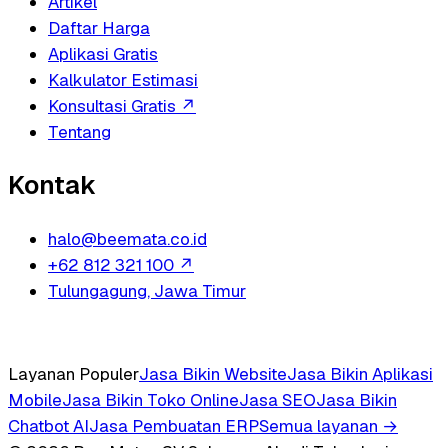
Artikel
Daftar Harga
Aplikasi Gratis
Kalkulator Estimasi
Konsultasi Gratis
↗
Tentang
Kontak
halo@beemata.co.id
+62 812 321 100
↗
Tulungagung, Jawa Timur
Layanan Populer
Jasa Bikin Website
Jasa Bikin Aplikasi
Mobile
Jasa Bikin Toko Online
Jasa SEO
Jasa Bikin
Chatbot AI
Jasa Pembuatan ERP
Semua layanan →