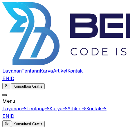
Layanan
Tentang
Karya
Artikel
Kontak
EN
ID
Konsultasi Gratis
Menu
Layanan
→
Tentang
→
Karya
→
Artikel
→
Kontak
→
EN
ID
Konsultasi Gratis