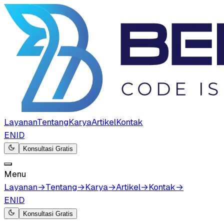
Layanan
Tentang
Karya
Artikel
Kontak
EN
ID
Konsultasi Gratis
Menu
Layanan
→
Tentang
→
Karya
→
Artikel
→
Kontak
→
EN
ID
Konsultasi Gratis