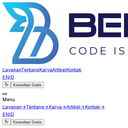
Layanan
Tentang
Karya
Artikel
Kontak
EN
ID
Konsultasi Gratis
Menu
Layanan
→
Tentang
→
Karya
→
Artikel
→
Kontak
→
EN
ID
Konsultasi Gratis