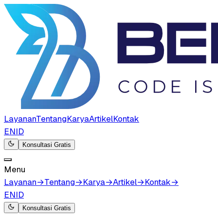
Layanan
Tentang
Karya
Artikel
Kontak
EN
ID
Konsultasi Gratis
Menu
Layanan
→
Tentang
→
Karya
→
Artikel
→
Kontak
→
EN
ID
Konsultasi Gratis