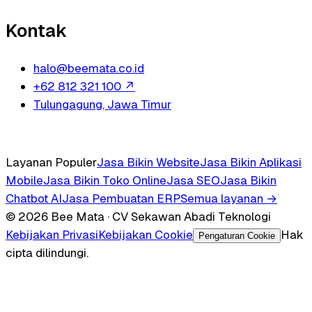
Kontak
halo@beemata.co.id
+62 812 321 100
↗
Tulungagung, Jawa Timur
Layanan Populer
Jasa Bikin Website
Jasa Bikin Aplikasi
Mobile
Jasa Bikin Toko Online
Jasa SEO
Jasa Bikin
Chatbot AI
Jasa Pembuatan ERP
Semua layanan →
© 2026 Bee Mata · CV Sekawan Abadi Teknologi
Kebijakan Privasi
Kebijakan Cookie
Hak
Pengaturan Cookie
cipta dilindungi.