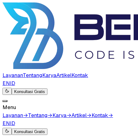
Layanan
Tentang
Karya
Artikel
Kontak
EN
ID
Konsultasi Gratis
Menu
Layanan
→
Tentang
→
Karya
→
Artikel
→
Kontak
→
EN
ID
Konsultasi Gratis