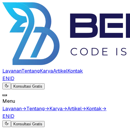
Layanan
Tentang
Karya
Artikel
Kontak
EN
ID
Konsultasi Gratis
Menu
Layanan
→
Tentang
→
Karya
→
Artikel
→
Kontak
→
EN
ID
Konsultasi Gratis