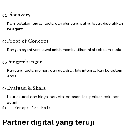
Discovery
01
Kami petakan tugas, tools, dan alur yang paling layak diserahkan
ke agent.
Proof of Concept
02
Bangun agent versi awal untuk membuktikan nilai sebelum skala.
Pengembangan
03
Rancang tools, memori, dan guardrail, lalu integrasikan ke sistem
Anda.
Evaluasi & Skala
04
Ukur akurasi dan biaya, perketat batasan, lalu perluas cakupan
agent.
04 — Kenapa Bee Mata
Partner digital yang teruji