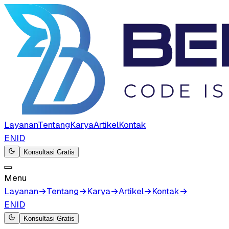
Layanan
Tentang
Karya
Artikel
Kontak
EN
ID
Konsultasi Gratis
Menu
Layanan
→
Tentang
→
Karya
→
Artikel
→
Kontak
→
EN
ID
Konsultasi Gratis