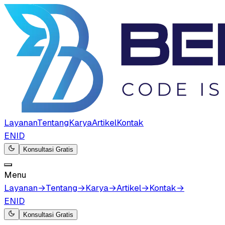
Layanan
Tentang
Karya
Artikel
Kontak
EN
ID
Konsultasi Gratis
Menu
Layanan
→
Tentang
→
Karya
→
Artikel
→
Kontak
→
EN
ID
Konsultasi Gratis