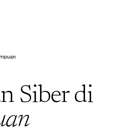
impuan
 Siber di
uan