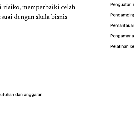
Penguatan s
i risiko, memperbaiki celah
Pendampinga
suai dengan skala bisnis
Pemantauan 
Pengamanan 
Pelatihan k
butuhan dan anggaran