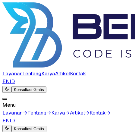
Layanan
Tentang
Karya
Artikel
Kontak
EN
ID
Konsultasi Gratis
Menu
Layanan
→
Tentang
→
Karya
→
Artikel
→
Kontak
→
EN
ID
Konsultasi Gratis