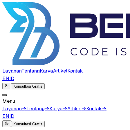
Layanan
Tentang
Karya
Artikel
Kontak
EN
ID
Konsultasi Gratis
Menu
Layanan
→
Tentang
→
Karya
→
Artikel
→
Kontak
→
EN
ID
Konsultasi Gratis