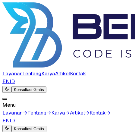
Layanan
Tentang
Karya
Artikel
Kontak
EN
ID
Konsultasi Gratis
Menu
Layanan
→
Tentang
→
Karya
→
Artikel
→
Kontak
→
EN
ID
Konsultasi Gratis