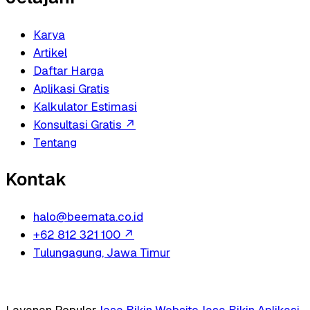
Karya
Artikel
Daftar Harga
Aplikasi Gratis
Kalkulator Estimasi
Konsultasi Gratis
↗
Tentang
Kontak
halo@beemata.co.id
+62 812 321 100
↗
Tulungagung, Jawa Timur
Layanan Populer
Jasa Bikin Website
Jasa Bikin Aplikasi