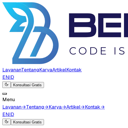
Layanan
Tentang
Karya
Artikel
Kontak
EN
ID
Konsultasi Gratis
Menu
Layanan
→
Tentang
→
Karya
→
Artikel
→
Kontak
→
EN
ID
Konsultasi Gratis