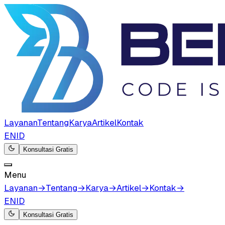
Layanan
Tentang
Karya
Artikel
Kontak
EN
ID
Konsultasi Gratis
Menu
Layanan
→
Tentang
→
Karya
→
Artikel
→
Kontak
→
EN
ID
Konsultasi Gratis