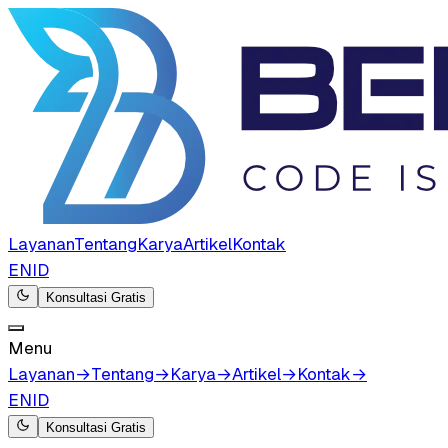
Layanan
Tentang
Karya
Artikel
Kontak
EN
ID
Konsultasi Gratis
Menu
Layanan
→
Tentang
→
Karya
→
Artikel
→
Kontak
→
EN
ID
Konsultasi Gratis