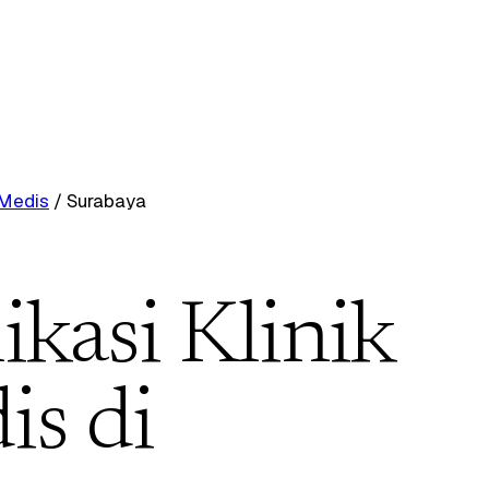
 Medis
/
Surabaya
ikasi Klinik
s di