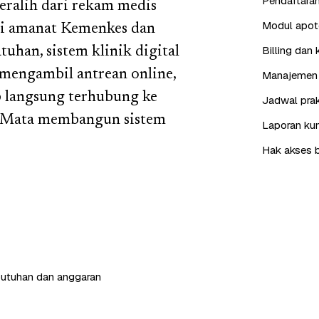
Pendaftaran
beralih dari rekam medis
Modul apote
ai amanat Kemenkes dan
Billing dan 
uhan, sistem klinik digital
mengambil antrean online,
Manajemen 
p langsung terhubung ke
Jadwal prak
ee Mata membangun sistem
Laporan kun
Hak akses b
butuhan dan anggaran