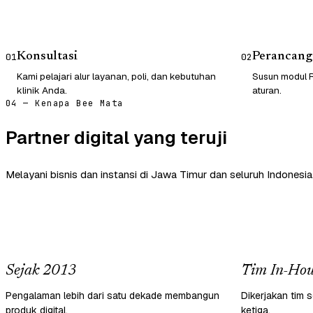
Konsultasi
Perancang
01
02
Kami pelajari alur layanan, poli, dan kebutuhan
Susun modul R
klinik Anda.
aturan.
04 — Kenapa Bee Mata
Partner digital yang teruji
Melayani bisnis dan instansi di Jawa Timur dan seluruh Indonesia
Sejak 2013
Tim In-Hou
Pengalaman lebih dari satu dekade membangun
Dikerjakan tim s
produk digital.
ketiga.