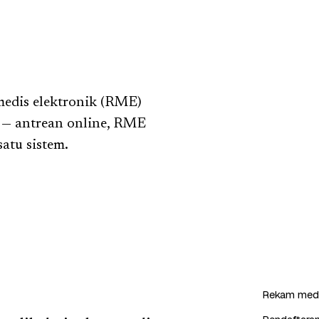
edis elektronik (RME)
r — antrean online, RME
atu sistem.
Rekam medi