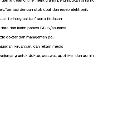
 dan antrean online, mengurangi penumpukan di klinik
k/farmasi dengan stok obat dan resep elektronik
kasir terintegrasi tarif serta tindakan
data dan klaim pasien BPJS/asuransi
tik dokter dan manajemen poli
jungan, keuangan, dan rekam medis
erjenjang untuk dokter, perawat, apoteker, dan admin