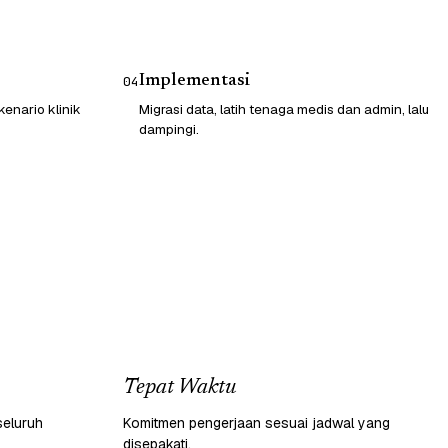
Implementasi
04
enario klinik
Migrasi data, latih tenaga medis dan admin, lalu
dampingi.
Tepat Waktu
seluruh
Komitmen pengerjaan sesuai jadwal yang
disepakati.