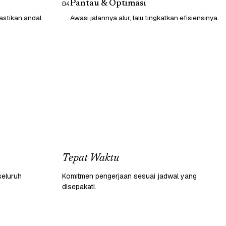
Pantau & Optimasi
04
astikan andal.
Awasi jalannya alur, lalu tingkatkan efisiensinya.
Tepat Waktu
seluruh
Komitmen pengerjaan sesuai jadwal yang
disepakati.