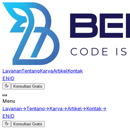
Layanan
Tentang
Karya
Artikel
Kontak
EN
ID
Konsultasi Gratis
Menu
Layanan
→
Tentang
→
Karya
→
Artikel
→
Kontak
→
EN
ID
Konsultasi Gratis