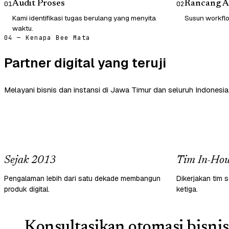
Audit Proses
Rancang A
01
02
Kami identifikasi tugas berulang yang menyita
Susun workflow
waktu.
04 — Kenapa Bee Mata
Partner digital yang teruji
Melayani bisnis dan instansi di Jawa Timur dan seluruh Indonesia
Sejak 2013
Tim In-Hou
Pengalaman lebih dari satu dekade membangun
Dikerjakan tim s
produk digital.
ketiga.
Konsultasikan otomasi bisnis