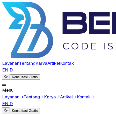
Layanan
Tentang
Karya
Artikel
Kontak
EN
ID
Konsultasi Gratis
Menu
Layanan
→
Tentang
→
Karya
→
Artikel
→
Kontak
→
EN
ID
Konsultasi Gratis