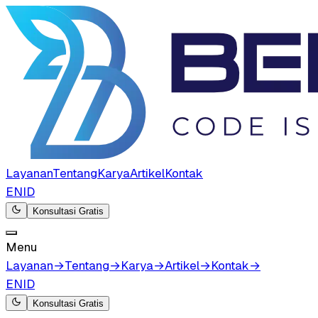
Layanan
Tentang
Karya
Artikel
Kontak
EN
ID
Konsultasi Gratis
Menu
Layanan
→
Tentang
→
Karya
→
Artikel
→
Kontak
→
EN
ID
Konsultasi Gratis