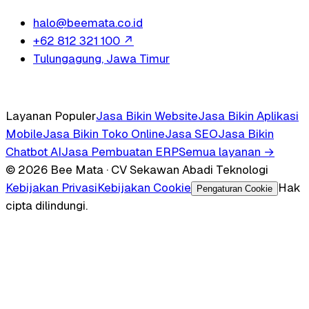
halo@beemata.co.id
+62 812 321 100
↗
Tulungagung, Jawa Timur
Layanan Populer
Jasa Bikin Website
Jasa Bikin Aplikasi
Mobile
Jasa Bikin Toko Online
Jasa SEO
Jasa Bikin
Chatbot AI
Jasa Pembuatan ERP
Semua layanan →
© 2026 Bee Mata · CV Sekawan Abadi Teknologi
Kebijakan Privasi
Kebijakan Cookie
Hak
Pengaturan Cookie
cipta dilindungi.