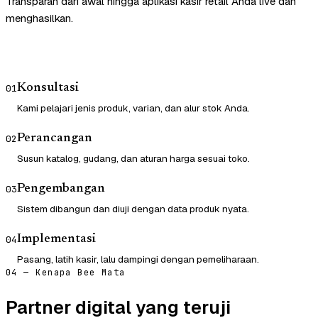
Transparan dari awal hingga aplikasi kasir retail Anda live dan
menghasilkan.
Konsultasi
01
Kami pelajari jenis produk, varian, dan alur stok Anda.
Perancangan
02
Susun katalog, gudang, dan aturan harga sesuai toko.
Pengembangan
03
Sistem dibangun dan diuji dengan data produk nyata.
Implementasi
04
Pasang, latih kasir, lalu dampingi dengan pemeliharaan.
04 — Kenapa Bee Mata
Partner digital yang teruji