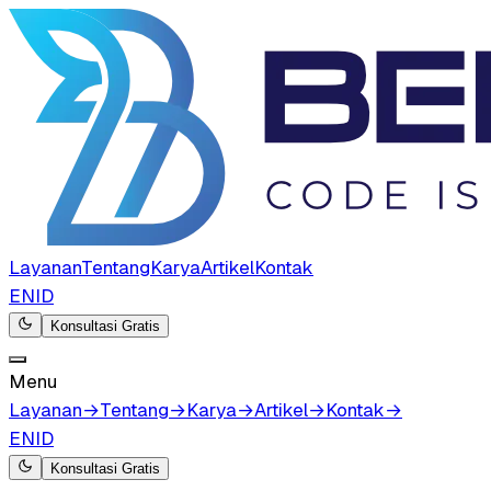
Layanan
Tentang
Karya
Artikel
Kontak
EN
ID
Konsultasi Gratis
Menu
Layanan
→
Tentang
→
Karya
→
Artikel
→
Kontak
→
EN
ID
Konsultasi Gratis