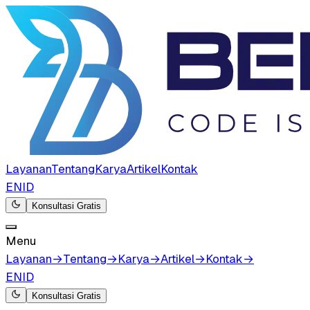
Layanan
Tentang
Karya
Artikel
Kontak
EN
ID
Konsultasi Gratis
Menu
Layanan
→
Tentang
→
Karya
→
Artikel
→
Kontak
→
EN
ID
Konsultasi Gratis