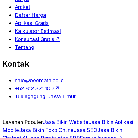
Artikel
Daftar Harga
Aplikasi Gratis
Kalkulator Estimasi
Konsultasi Gratis
↗
Tentang
Kontak
halo@beemata.co.id
+62 812 321 100
↗
Tulungagung, Jawa Timur
Layanan Populer
Jasa Bikin Website
Jasa Bikin Aplikasi
Mobile
Jasa Bikin Toko Online
Jasa SEO
Jasa Bikin
Chatbot AI
Jasa Pembuatan ERP
Semua layanan →