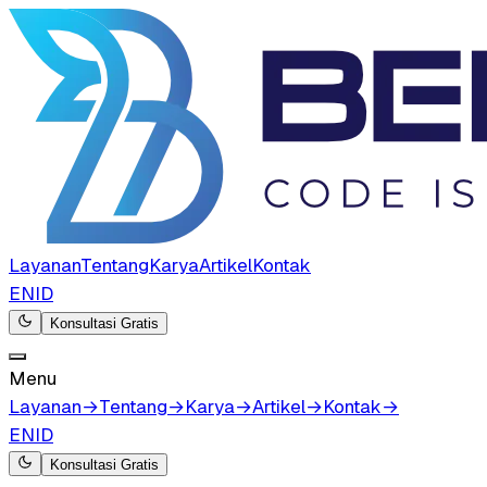
Layanan
Tentang
Karya
Artikel
Kontak
EN
ID
Konsultasi Gratis
Menu
Layanan
→
Tentang
→
Karya
→
Artikel
→
Kontak
→
EN
ID
Konsultasi Gratis