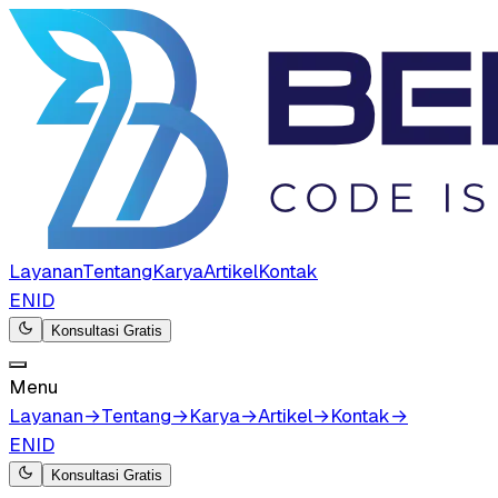
Layanan
Tentang
Karya
Artikel
Kontak
EN
ID
Konsultasi Gratis
Menu
Layanan
→
Tentang
→
Karya
→
Artikel
→
Kontak
→
EN
ID
Konsultasi Gratis