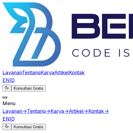
Layanan
Tentang
Karya
Artikel
Kontak
EN
ID
Konsultasi Gratis
Menu
Layanan
→
Tentang
→
Karya
→
Artikel
→
Kontak
→
EN
ID
Konsultasi Gratis