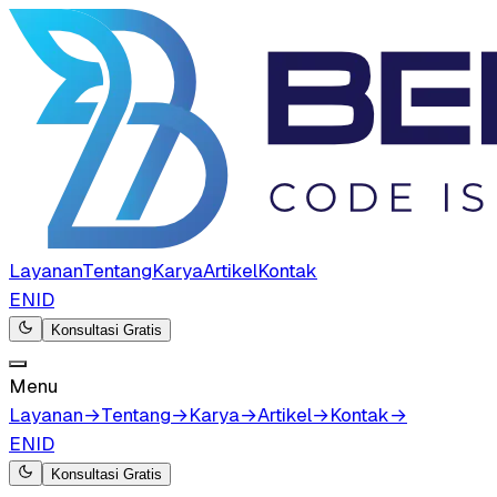
Layanan
Tentang
Karya
Artikel
Kontak
EN
ID
Konsultasi Gratis
Menu
Layanan
→
Tentang
→
Karya
→
Artikel
→
Kontak
→
EN
ID
Konsultasi Gratis