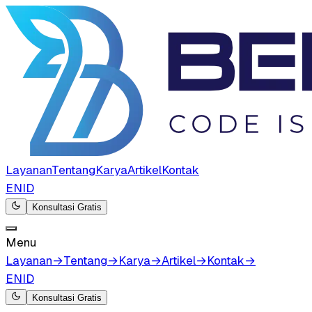
Layanan
Tentang
Karya
Artikel
Kontak
EN
ID
Konsultasi Gratis
Menu
Layanan
→
Tentang
→
Karya
→
Artikel
→
Kontak
→
EN
ID
Konsultasi Gratis