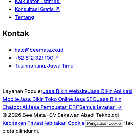
Kalkulator Estimasi
Konsultasi Gratis
↗
Tentang
Kontak
halo@beemata.co.id
+62 812 321 100
↗
Tulungagung, Jawa Timur
Layanan Populer
Jasa Bikin Website
Jasa Bikin Aplikasi
Mobile
Jasa Bikin Toko Online
Jasa SEO
Jasa Bikin
Chatbot AI
Jasa Pembuatan ERP
Semua layanan →
© 2026 Bee Mata · CV Sekawan Abadi Teknologi
Kebijakan Privasi
Kebijakan Cookie
Hak
Pengaturan Cookie
cipta dilindungi.