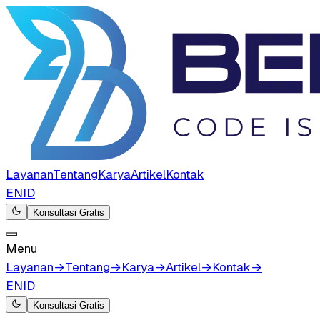
Layanan
Tentang
Karya
Artikel
Kontak
EN
ID
Konsultasi Gratis
Menu
Layanan
→
Tentang
→
Karya
→
Artikel
→
Kontak
→
EN
ID
Konsultasi Gratis