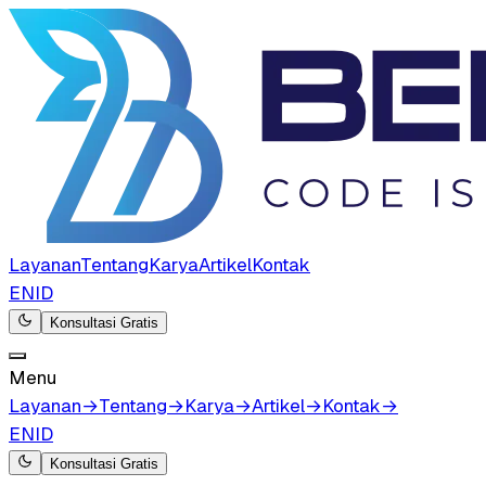
Layanan
Tentang
Karya
Artikel
Kontak
EN
ID
Konsultasi Gratis
Menu
Layanan
→
Tentang
→
Karya
→
Artikel
→
Kontak
→
EN
ID
Konsultasi Gratis