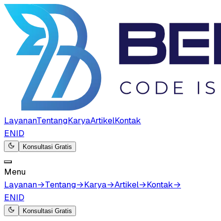
Layanan
Tentang
Karya
Artikel
Kontak
EN
ID
Konsultasi Gratis
Menu
Layanan
→
Tentang
→
Karya
→
Artikel
→
Kontak
→
EN
ID
Konsultasi Gratis