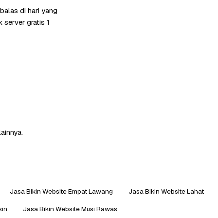
balas di hari yang
server gratis 1
lainnya.
Jasa Bikin Website Empat Lawang
Jasa Bikin Website Lahat
sin
Jasa Bikin Website Musi Rawas