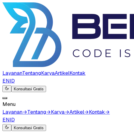
Layanan
Tentang
Karya
Artikel
Kontak
EN
ID
Konsultasi Gratis
Menu
Layanan
→
Tentang
→
Karya
→
Artikel
→
Kontak
→
EN
ID
Konsultasi Gratis