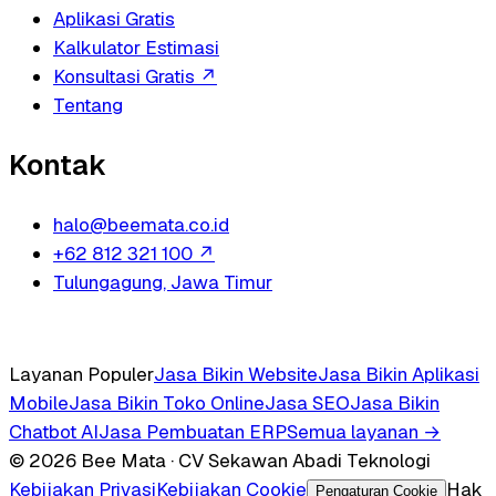
Aplikasi Gratis
Kalkulator Estimasi
Konsultasi Gratis
↗
Tentang
Kontak
halo@beemata.co.id
+62 812 321 100
↗
Tulungagung, Jawa Timur
Layanan Populer
Jasa Bikin Website
Jasa Bikin Aplikasi
Mobile
Jasa Bikin Toko Online
Jasa SEO
Jasa Bikin
Chatbot AI
Jasa Pembuatan ERP
Semua layanan →
© 2026 Bee Mata · CV Sekawan Abadi Teknologi
Kebijakan Privasi
Kebijakan Cookie
Hak
Pengaturan Cookie