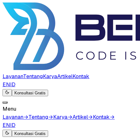
Layanan
Tentang
Karya
Artikel
Kontak
EN
ID
Konsultasi Gratis
Menu
Layanan
→
Tentang
→
Karya
→
Artikel
→
Kontak
→
EN
ID
Konsultasi Gratis