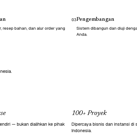
an
Pengembangan
03
r, resep bahan, dan alur order yang
Sistem dibangun dan diuji den
Anda.
nesia.
se
100+ Proyek
endiri — bukan dialihkan ke pihak
Dipercaya bisnis dan instansi di 
Indonesia.