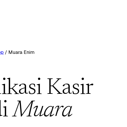
op
/
Muara Enim
ikasi Kasir
di
Muara