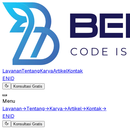
Layanan
Tentang
Karya
Artikel
Kontak
EN
ID
Konsultasi Gratis
Menu
Layanan
→
Tentang
→
Karya
→
Artikel
→
Kontak
→
EN
ID
Konsultasi Gratis