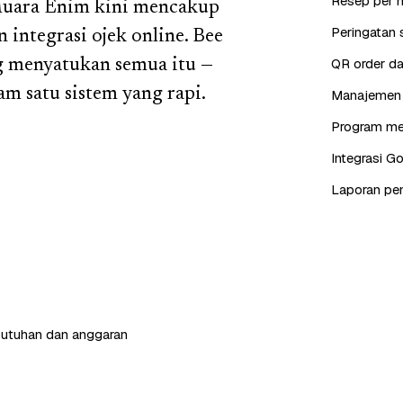
Resep per 
Muara Enim kini mencakup
Peringatan s
integrasi ojek online. Bee
QR order da
ng menyatukan semua itu —
am satu sistem yang rapi.
Manajemen s
Program mem
Integrasi G
Laporan pen
butuhan dan anggaran