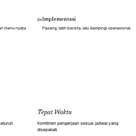
Implementasi
04
gan menu nyata
Pasang, latih barista, lalu dampingi operasional.
Tepat Waktu
seluruh
Komitmen pengerjaan sesuai jadwal yang
disepakati.