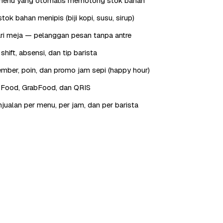
menu yang otomatis memotong stok bahan
tok bahan menipis (biji kopi, susu, sirup)
ri meja — pelanggan pesan tanpa antre
hift, absensi, dan tip barista
ber, poin, dan promo jam sepi (happy hour)
oFood, GrabFood, dan QRIS
jualan per menu, per jam, dan per barista