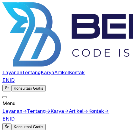
Layanan
Tentang
Karya
Artikel
Kontak
EN
ID
Konsultasi Gratis
Menu
Layanan
→
Tentang
→
Karya
→
Artikel
→
Kontak
→
EN
ID
Konsultasi Gratis