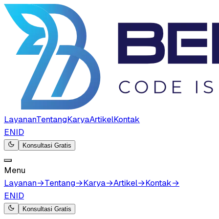
Layanan
Tentang
Karya
Artikel
Kontak
EN
ID
Konsultasi Gratis
Menu
Layanan
→
Tentang
→
Karya
→
Artikel
→
Kontak
→
EN
ID
Konsultasi Gratis