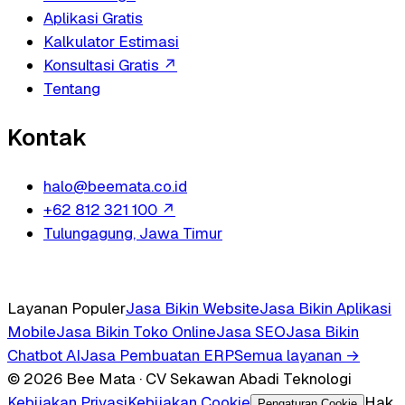
Aplikasi Gratis
Kalkulator Estimasi
Konsultasi Gratis
↗
Tentang
Kontak
halo@beemata.co.id
+62 812 321 100
↗
Tulungagung, Jawa Timur
Layanan Populer
Jasa Bikin Website
Jasa Bikin Aplikasi
Mobile
Jasa Bikin Toko Online
Jasa SEO
Jasa Bikin
Chatbot AI
Jasa Pembuatan ERP
Semua layanan →
© 2026 Bee Mata · CV Sekawan Abadi Teknologi
Kebijakan Privasi
Kebijakan Cookie
Hak
Pengaturan Cookie