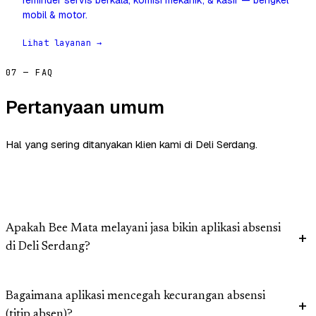
reminder servis berkala, komisi mekanik, & kasir — bengkel
mobil & motor.
Lihat layanan →
07 — FAQ
Pertanyaan umum
Hal yang sering ditanyakan klien kami di Deli Serdang.
Apakah Bee Mata melayani jasa bikin aplikasi absensi
di Deli Serdang?
Bagaimana aplikasi mencegah kecurangan absensi
(titip absen)?