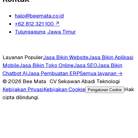
halo@beemata.co.id
+62 812 321 100
↗
Tulungagung, Jawa Timur
Layanan Populer
Jasa Bikin Website
Jasa Bikin Aplikasi
Mobile
Jasa Bikin Toko Online
Jasa SEO
Jasa Bikin
Chatbot AI
Jasa Pembuatan ERP
Semua layanan →
© 2026 Bee Mata · CV Sekawan Abadi Teknologi
Kebijakan Privasi
Kebijakan Cookie
Hak
Pengaturan Cookie
cipta dilindungi.