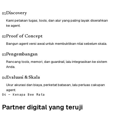
Discovery
01
Kami petakan tugas, tools, dan alur yang paling layak diserahkan
ke agent.
Proof of Concept
02
Bangun agent versi awal untuk membuktikan nilai sebelum skala.
Pengembangan
03
Rancang tools, memori, dan guardrail, lalu integrasikan ke sistem
Anda.
Evaluasi & Skala
04
Ukur akurasi dan biaya, perketat batasan, lalu perluas cakupan
agent.
04 — Kenapa Bee Mata
Partner digital yang teruji