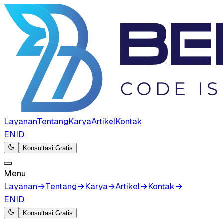
Layanan
Tentang
Karya
Artikel
Kontak
EN
ID
Konsultasi Gratis
Menu
Layanan
→
Tentang
→
Karya
→
Artikel
→
Kontak
→
EN
ID
Konsultasi Gratis