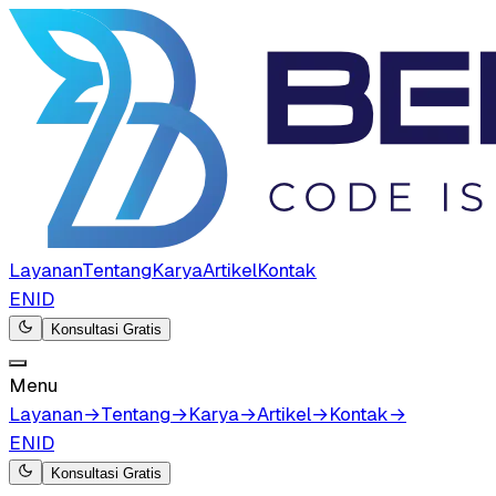
Layanan
Tentang
Karya
Artikel
Kontak
EN
ID
Konsultasi Gratis
Menu
Layanan
→
Tentang
→
Karya
→
Artikel
→
Kontak
→
EN
ID
Konsultasi Gratis