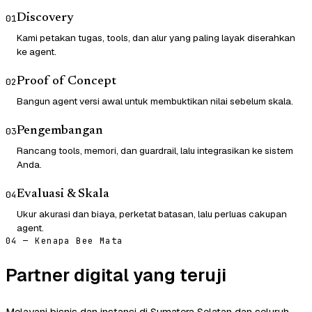
Discovery
01
Kami petakan tugas, tools, dan alur yang paling layak diserahkan
ke agent.
Proof of Concept
02
Bangun agent versi awal untuk membuktikan nilai sebelum skala.
Pengembangan
03
Rancang tools, memori, dan guardrail, lalu integrasikan ke sistem
Anda.
Evaluasi & Skala
04
Ukur akurasi dan biaya, perketat batasan, lalu perluas cakupan
agent.
04 — Kenapa Bee Mata
Partner digital yang teruji
Melayani bisnis dan instansi di Sumatera Selatan dan seluruh