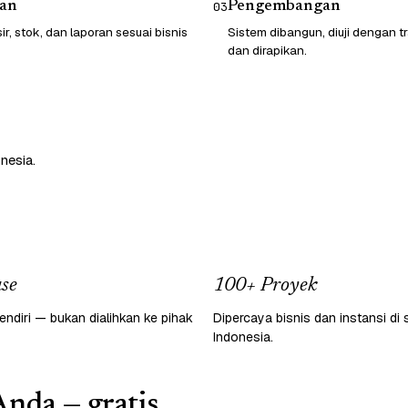
an
Pengembangan
03
sir, stok, dan laporan sesuai bisnis
Sistem dibangun, diuji dengan t
dan dirapikan.
nesia.
se
100+ Proyek
endiri — bukan dialihkan ke pihak
Dipercaya bisnis dan instansi di 
Indonesia.
Anda — gratis