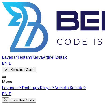
Layanan
Tentang
Karya
Artikel
Kontak
EN
ID
Konsultasi Gratis
Menu
Layanan
→
Tentang
→
Karya
→
Artikel
→
Kontak
→
EN
ID
Konsultasi Gratis