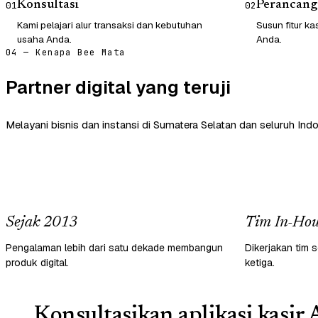
Konsultasi
Perancang
01
02
Kami pelajari alur transaksi dan kebutuhan
Susun fitur ka
usaha Anda.
Anda.
04 — Kenapa Bee Mata
Partner digital yang teruji
Melayani bisnis dan instansi di Sumatera Selatan dan seluruh Indo
Sejak 2013
Tim In-Hou
Pengalaman lebih dari satu dekade membangun
Dikerjakan tim s
produk digital.
ketiga.
Konsultasikan aplikasi kasir 