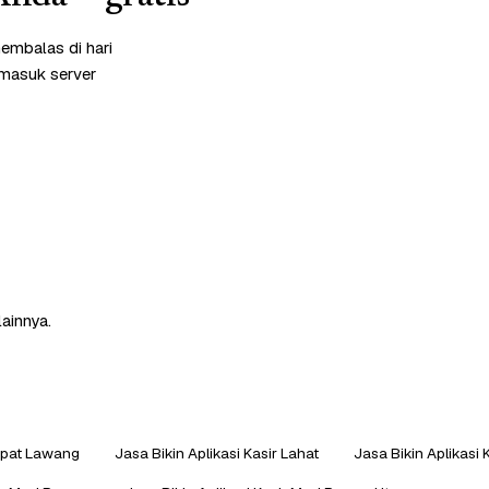
embalas di hari
rmasuk server
lainnya.
Empat Lawang
Jasa Bikin Aplikasi Kasir Lahat
Jasa Bikin Aplikasi 