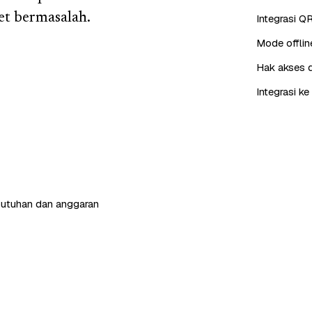
et bermasalah.
Integrasi QR
Mode offlin
Hak akses 
Integrasi k
butuhan dan anggaran