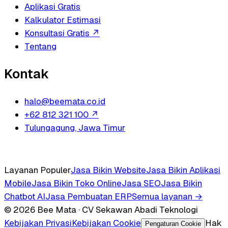
Aplikasi Gratis
Kalkulator Estimasi
Konsultasi Gratis
↗
Tentang
Kontak
halo@beemata.co.id
+62 812 321 100
↗
Tulungagung, Jawa Timur
Layanan Populer
Jasa Bikin Website
Jasa Bikin Aplikasi
Mobile
Jasa Bikin Toko Online
Jasa SEO
Jasa Bikin
Chatbot AI
Jasa Pembuatan ERP
Semua layanan →
© 2026 Bee Mata · CV Sekawan Abadi Teknologi
Kebijakan Privasi
Kebijakan Cookie
Hak
Pengaturan Cookie