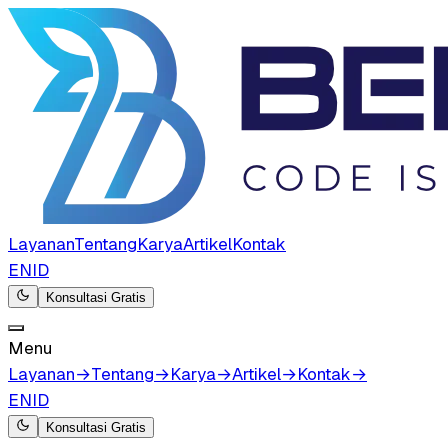
Layanan
Tentang
Karya
Artikel
Kontak
EN
ID
Konsultasi Gratis
Menu
Layanan
→
Tentang
→
Karya
→
Artikel
→
Kontak
→
EN
ID
Konsultasi Gratis