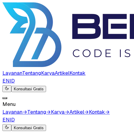
Layanan
Tentang
Karya
Artikel
Kontak
EN
ID
Konsultasi Gratis
Menu
Layanan
→
Tentang
→
Karya
→
Artikel
→
Kontak
→
EN
ID
Konsultasi Gratis