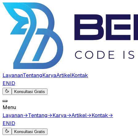
Layanan
Tentang
Karya
Artikel
Kontak
EN
ID
Konsultasi Gratis
Menu
Layanan
→
Tentang
→
Karya
→
Artikel
→
Kontak
→
EN
ID
Konsultasi Gratis