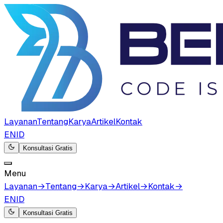
Layanan
Tentang
Karya
Artikel
Kontak
EN
ID
Konsultasi Gratis
Menu
Layanan
→
Tentang
→
Karya
→
Artikel
→
Kontak
→
EN
ID
Konsultasi Gratis