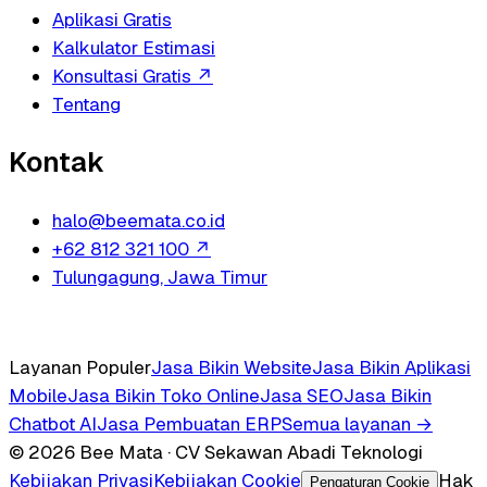
Aplikasi Gratis
Kalkulator Estimasi
Konsultasi Gratis
↗
Tentang
Kontak
halo@beemata.co.id
+62 812 321 100
↗
Tulungagung, Jawa Timur
Layanan Populer
Jasa Bikin Website
Jasa Bikin Aplikasi
Mobile
Jasa Bikin Toko Online
Jasa SEO
Jasa Bikin
Chatbot AI
Jasa Pembuatan ERP
Semua layanan →
© 2026 Bee Mata · CV Sekawan Abadi Teknologi
Kebijakan Privasi
Kebijakan Cookie
Hak
Pengaturan Cookie