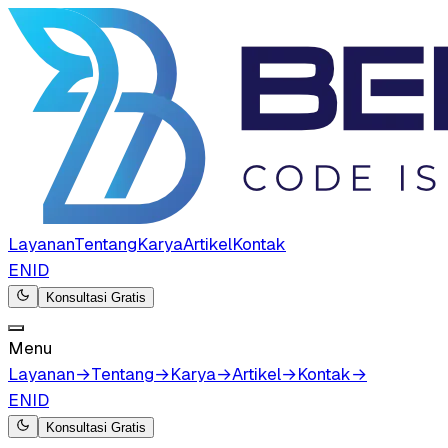
Layanan
Tentang
Karya
Artikel
Kontak
EN
ID
Konsultasi Gratis
Menu
Layanan
→
Tentang
→
Karya
→
Artikel
→
Kontak
→
EN
ID
Konsultasi Gratis