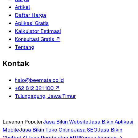
Artikel
Daftar Harga
Aplikasi Gratis
Kalkulator Estimasi
Konsultasi Gratis
↗
Tentang
Kontak
halo@beemata.co.id
+62 812 321 100
↗
Tulungagung, Jawa Timur
Layanan Populer
Jasa Bikin Website
Jasa Bikin Aplikasi
Mobile
Jasa Bikin Toko Online
Jasa SEO
Jasa Bikin
Chatbot AI
Jasa Pembuatan ERP
Semua layanan →