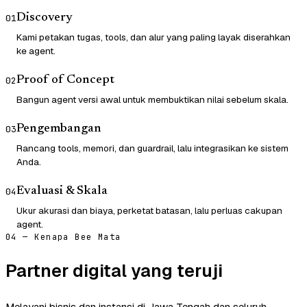
Discovery
01
Kami petakan tugas, tools, dan alur yang paling layak diserahkan
ke agent.
Proof of Concept
02
Bangun agent versi awal untuk membuktikan nilai sebelum skala.
Pengembangan
03
Rancang tools, memori, dan guardrail, lalu integrasikan ke sistem
Anda.
Evaluasi & Skala
04
Ukur akurasi dan biaya, perketat batasan, lalu perluas cakupan
agent.
04 — Kenapa Bee Mata
Partner digital yang teruji
Melayani bisnis dan instansi di Jawa Tengah dan seluruh