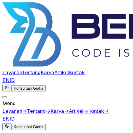
Layanan
Tentang
Karya
Artikel
Kontak
EN
ID
Konsultasi Gratis
Menu
Layanan
→
Tentang
→
Karya
→
Artikel
→
Kontak
→
EN
ID
Konsultasi Gratis