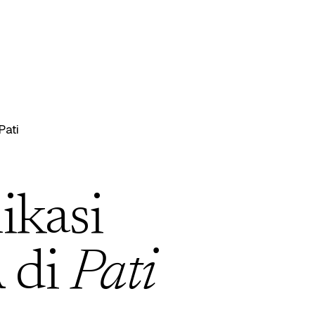
Pati
ikasi
 di
Pati