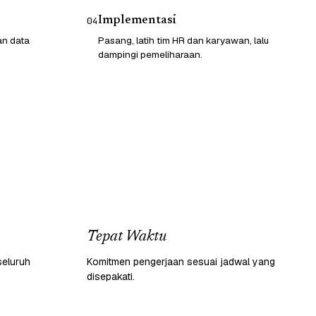
Implementasi
04
an data
Pasang, latih tim HR dan karyawan, lalu
dampingi pemeliharaan.
Tepat Waktu
seluruh
Komitmen pengerjaan sesuai jadwal yang
disepakati.