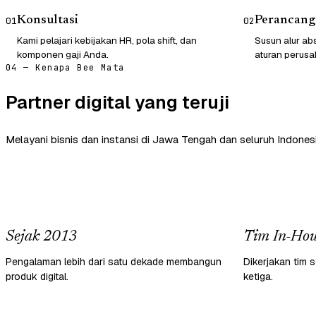
Konsultasi
Perancang
01
02
Kami pelajari kebijakan HR, pola shift, dan
Susun alur abs
komponen gaji Anda.
aturan perusa
04 — Kenapa Bee Mata
Partner digital yang teruji
Melayani bisnis dan instansi di Jawa Tengah dan seluruh Indonesi
Sejak 2013
Tim In-Hou
Pengalaman lebih dari satu dekade membangun
Dikerjakan tim s
produk digital.
ketiga.