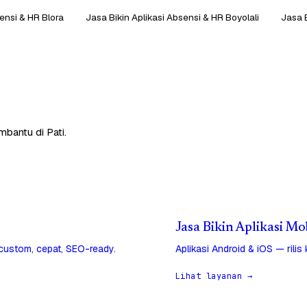
ensi & HR Blora
Jasa Bikin Aplikasi Absensi & HR Boyolali
Jasa 
mbantu di Pati.
Jasa Bikin Aplikasi Mob
 custom, cepat, SEO-ready.
Aplikasi Android & iOS — rilis
Lihat layanan →