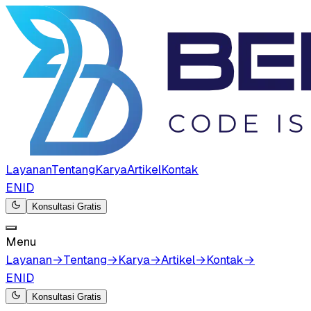
Layanan
Tentang
Karya
Artikel
Kontak
EN
ID
Konsultasi Gratis
Menu
Layanan
→
Tentang
→
Karya
→
Artikel
→
Kontak
→
EN
ID
Konsultasi Gratis