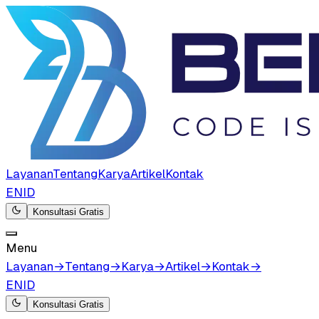
Layanan
Tentang
Karya
Artikel
Kontak
EN
ID
Konsultasi Gratis
Menu
Layanan
→
Tentang
→
Karya
→
Artikel
→
Kontak
→
EN
ID
Konsultasi Gratis