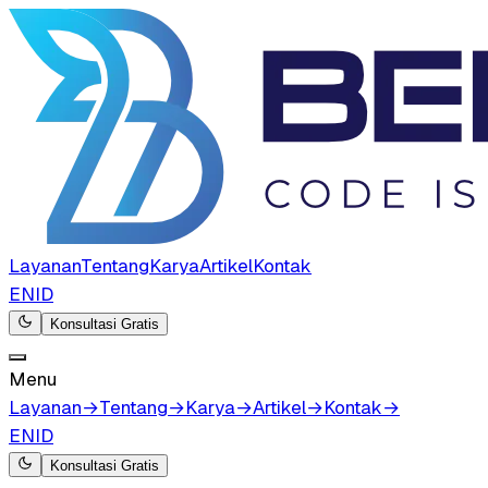
Layanan
Tentang
Karya
Artikel
Kontak
EN
ID
Konsultasi Gratis
Menu
Layanan
→
Tentang
→
Karya
→
Artikel
→
Kontak
→
EN
ID
Konsultasi Gratis