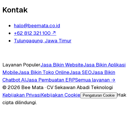
Kontak
halo@beemata.co.id
+62 812 321 100
↗
Tulungagung, Jawa Timur
Layanan Populer
Jasa Bikin Website
Jasa Bikin Aplikasi
Mobile
Jasa Bikin Toko Online
Jasa SEO
Jasa Bikin
Chatbot AI
Jasa Pembuatan ERP
Semua layanan →
© 2026 Bee Mata · CV Sekawan Abadi Teknologi
Kebijakan Privasi
Kebijakan Cookie
Hak
Pengaturan Cookie
cipta dilindungi.